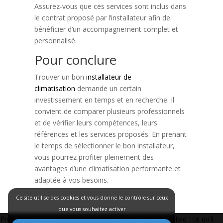
Assurez-vous que ces services sont inclus dans
le contrat proposé par l’installateur afin de
bénéficier d’un accompagnement complet et
personnalisé.
Pour conclure
Trouver un bon
installateur de
climatisation
demande un certain
investissement en temps et en recherche. Il
convient de comparer plusieurs professionnels
et de vérifier leurs compétences, leurs
références et les services proposés. En prenant
le temps de sélectionner le bon installateur,
vous pourrez profiter pleinement des
avantages d’une climatisation performante et
adaptée à vos besoins.
Ce site utilise des cookies et vous donne le contrôle sur ceux
que vous souhaitez activer
Navigation
Précédent:
Consommation électrique d’une clim réversible : ce qu’il