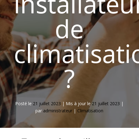
installateu
de
climatisati
?
Posté le
21 juillet 2023
|
Mis à jour le
21 juillet 2023
|
par
administrateur
|
Climatisation