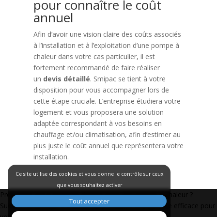
pour connaître le coût
annuel
Afin d’avoir une vision claire des coûts associés
à l’installation et à l’exploitation d’une pompe à
chaleur dans votre cas particulier, il est
fortement recommandé de faire réaliser
un
devis détaillé
. Smipac se tient à votre
disposition pour vous accompagner lors de
cette étape cruciale. L’entreprise étudiera votre
logement et vous proposera une solution
adaptée correspondant à vos besoins en
chauffage et/ou climatisation, afin d’estimer au
plus juste le coût annuel que représentera votre
installation.
Ce site utilise des cookies et vous donne le contrôle sur ceux
que vous souhaitez activer
Navigation
Précédent:
Est-il judicieux d’opter pour une pompe à chaleur ?
Tout accepter
de
Suivant:
La pompe à chaleur : une solution énergétique efficace pour
votre maison