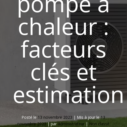
pompe à
chaleur :
facteurs
clés et
estimation
Posté le
13 novembre 2023
|
Mis à jour le
13
novembre 2023
|
par
administrateur
|
Non classé