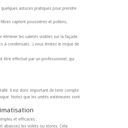
ci quelques astuces pratiques pour prendre
iltres captent poussières et pollens,
liminer les saletés visibles sur la façade.
acs à condensats…) vous limitez le risque de
t être effectué par un professionnel, qui
tallé. Il est donc important de tenir compte
hnique. Notez que les unités extérieures sont
limatisation
imples et efficaces :
t abaissez les volets ou stores. Cela