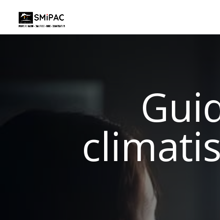
Qui sommes-nous
Pompe à Chaleur 
Guid
climati