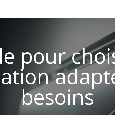
Lyon
Installateur Climatisation Lyon
Désembouage Ly
e pour chois
sation adapt
besoins