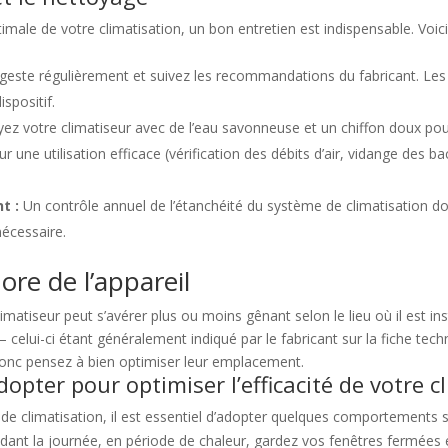
timale de votre climatisation, un bon entretien est indispensable. Voi
geste régulièrement et suivez les recommandations du fabricant. Les f
ispositif.
ez votre climatiseur avec de l’eau savonneuse et un chiffon doux pour é
 une utilisation efficace (vérification des débits d’air, vidange des b
t :
Un contrôle annuel de l’étanchéité du système de climatisation doi
nécessaire.
ore de l’appareil
imatiseur peut s’avérer plus ou moins gênant selon le lieu où il est ins
— celui-ci étant généralement indiqué par le fabricant sur la fiche tec
 donc pensez à bien optimiser leur emplacement.
pter pour optimiser l’efficacité de votre c
de climatisation, il est essentiel d’adopter quelques comportements s
ant la journée, en période de chaleur, gardez vos fenêtres fermées e