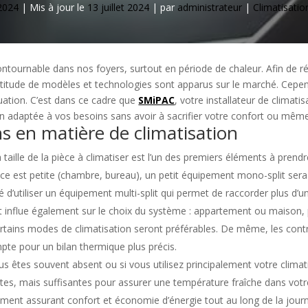
 2024
|
Mis à jour le
13 juillet 2024
|
par
administrateur
|
Climatisatio
ontournable dans nos foyers, surtout en période de chaleur. Afin de 
ultitude de modèles et technologies sont apparus sur le marché. Cepen
tuation. C’est dans ce cadre que
SMiPAC
, votre installateur de climati
ion adaptée à vos besoins sans avoir à sacrifier votre confort ou même
s en matière de climatisation
 taille de la pièce à climatiser est l’un des premiers éléments à prend
face est petite (chambre, bureau), un petit équipement mono-split sera
é d’utiliser un équipement multi-split qui permet de raccorder plus d’
 influe également sur le choix du système : appartement ou maison,
rtains modes de climatisation seront préférables. De même, les contr
mpte pour un bilan thermique plus précis.
us êtes souvent absent ou si vous utilisez principalement votre clima
es, mais suffisantes pour assurer une température fraîche dans votre
pement assurant confort et économie d’énergie tout au long de la jour