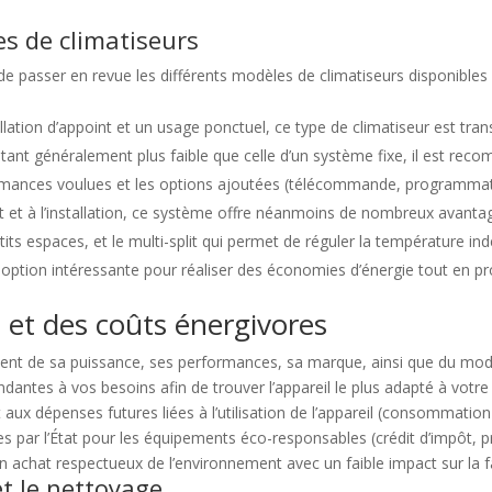
es de climatiseurs
 de passer en revue les différents modèles de climatiseurs disponibles 
llation d’appoint et un usage ponctuel, ce type de climatiseur est tran
 étant généralement plus faible que celle d’un système fixe, il est r
rformances voulues et les options ajoutées (télécommande, programma
t et à l’installation, ce système offre néanmoins de nombreux avantag
petits espaces, et le multi-split qui permet de réguler la température
 option intéressante pour réaliser des économies d’énergie tout en pr
et des coûts énergivores
ment de sa puissance, ses performances, sa marque, ainsi que du modèl
antes à vos besoins afin de trouver l’appareil le plus adapté à votre b
t aux dépenses futures liées à l’utilisation de l’appareil (consommation
s par l’État pour les équipements éco-responsables (crédit d’impôt, pr
n achat respectueux de l’environnement avec un faible impact sur la fac
et le nettoyage