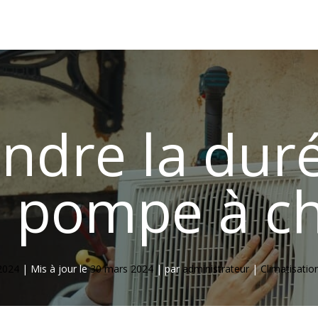
Lyon
Installateur Climatisation Lyon
Désembouage Ly
dre la duré
 pompe à c
2024
|
Mis à jour le
30 mars 2024
|
par
administrateur
|
Climatisatio