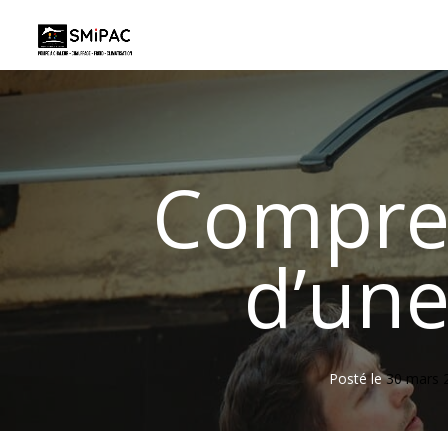
Qui sommes-nous
Pompe à Chaleur 
Compren
d’une
Posté le
30 mars 