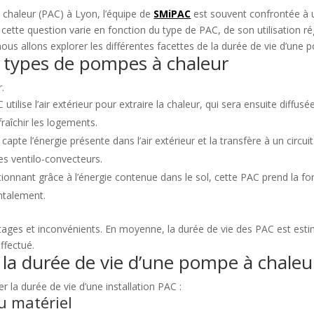
 chaleur (PAC) à Lyon, l’équipe de
SMiPAC
est souvent confrontée à u
ette question varie en fonction du type de PAC, de son utilisation régul
ous allons explorer les différentes facettes de la durée de vie d’une 
es types de pompes à chaleur
r.
utilise l’air extérieur pour extraire la chaleur, qui sera ensuite diffus
fraîchir les logements.
capte l’énergie présente dans l’air extérieur et la transfère à un circu
es ventilo-convecteurs.
ionnant grâce à l’énergie contenue dans le sol, cette PAC prend la fo
ntalement.
ges et inconvénients. En moyenne, la durée de vie des PAC est estim
effectué.
 la durée de vie d’une pompe à chaleu
er la durée de vie d’une installation PAC :
du matériel