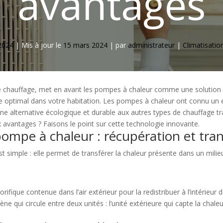
avantages
2024
|
Mis à jour le
15 mars 2024
|
par
administrateur
|
Climatisatio
de chauffage, met en avant les pompes à chaleur comme une solution 
e optimal dans votre habitation. Les pompes à chaleur ont connu un 
alternative écologique et durable aux autres types de chauffage trad
 avantages ? Faisons le point sur cette technologie innovante.
mpe à chaleur : récupération et tran
 simple : elle permet de transférer la chaleur présente dans un milieu 
rifique contenue dans l’air extérieur pour la redistribuer à l’intérieu
 qui circule entre deux unités : l’unité extérieure qui capte la chaleur d