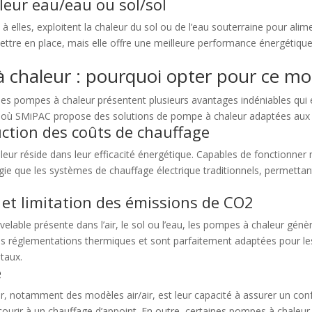
eur eau/eau ou sol/sol
elles, exploitent la chaleur du sol ou de l’eau souterraine pour alim
tre en place, mais elle offre une meilleure performance énergétique
 chaleur : pourquoi opter pour ce mo
es pompes à chaleur présentent plusieurs avantages indéniables qui e
, où SMiPAC propose des solutions de pompe à chaleur adaptées aux b
uction des coûts de chauffage
leur réside dans leur efficacité énergétique. Capables de fonctionne
ie que les systèmes de chauffage électrique traditionnels, permettan
et limitation des émissions de CO2
uvelable présente dans l’air, le sol ou l’eau, les pompes à chaleur gén
es réglementations thermiques et sont parfaitement adaptées pour l
taux.
é
, notamment des modèles air/air, est leur capacité à assurer un con
courir à un chauffage d’appoint. En outre, certaines pompes à chaleur