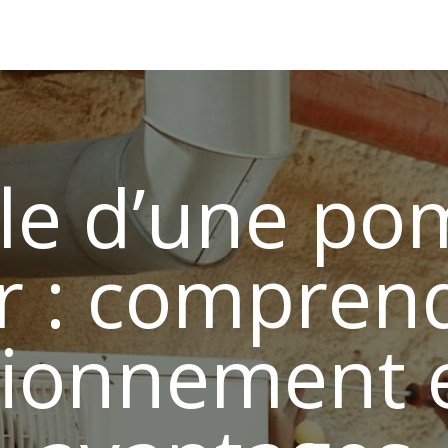
Lyon
Installateur Climatisation Lyon
Désembouage Ly
ôle d’une po
r : compren
tionnement e