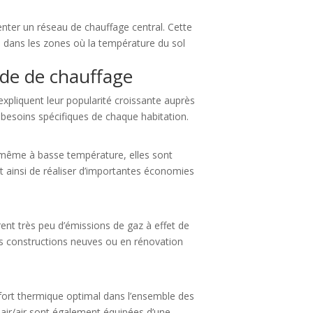
enter un réseau de chauffage central. Cette
 dans les zones où la température du sol
de de chauffage
xpliquent leur popularité croissante auprès
esoins spécifiques de chaque habitation.
r même à basse température, elles sont
t ainsi de réaliser d’importantes économies
èrent très peu d’émissions de gaz à effet de
es constructions neuves ou en rénovation
fort thermique optimal dans l’ensemble des
 air/air sont également équipées d’une